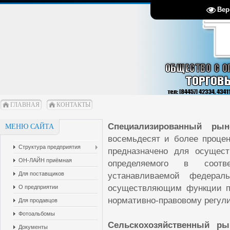
Вер
ГЛАВНАЯ
КОНТАКТЫ
Специализированный р
МЕНЮ САЙТА
восемьдесят и более процен
Структура предприятия
предназначено для осущест
ОН-ЛАЙН приёмная
определяемого в соотв
Для поставщиков
устанавливаемой федерал
осуществляющим функции по
О предприятии
нормативно-правовому регул
Для продавцов
Фотоальбомы
Сельскохозяйственный р
Документы